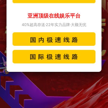
亚洲顶级在线娱乐平台
40%超高存送·22年实力品牌·大额无忧