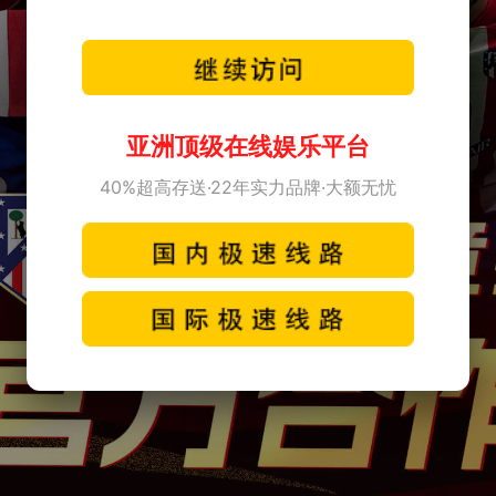
亚洲顶级在线娱乐平台
40%超高存送·22年实力品牌·大额无忧