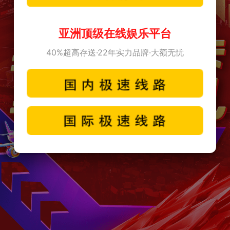
亚洲顶级在线娱乐平台
40%超高存送·22年实力品牌·大额无忧