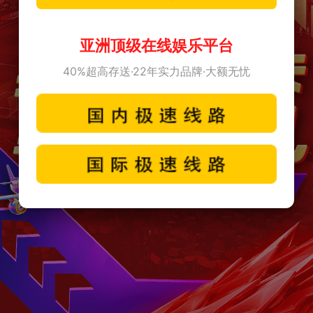
亚洲顶级在线娱乐平台
40%超高存送·22年实力品牌·大额无忧