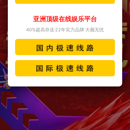
亚洲顶级在线娱乐平台
40%超高存送·22年实力品牌·大额无忧